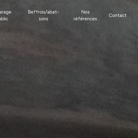
airage
Beffrois/abat-
Nos
Contact
blic
sons
références