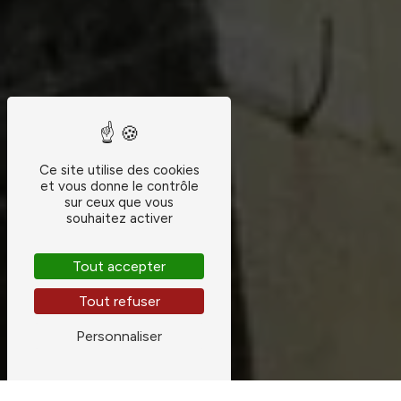
Ce site utilise des cookies
et vous donne le contrôle
sur ceux que vous
souhaitez activer
Tout accepter
Tout refuser
Personnaliser